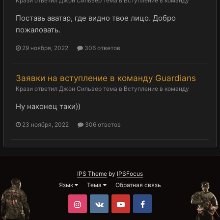
Крази
ответил
Джон Сильвер
тема в
Вступление в команду
Поставь аватар, где видно твое лицо. Добро
пожаловать.
29 ноября, 2022
306 ответов
Заявки на вступление в команду Guardians
Крази
ответил
Джон Сильвер
тема в
Вступление в команду
Ну наконец таки))
23 ноября, 2022
306 ответов
IPS Theme
by
IPSFocus
Язык
Тема
Обратная связь
Instagram
VK
Youtube
Facebook