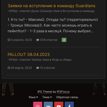
Заявки на вступление в команду Guardians
-КРАШ-
ответил
Джон Сильвер
тема в
Вступление в команду
1. Кто ты? - Максим2. Откуда ты? (территориально)
- Троицк (Москва)3. Как часто можешь играть в
пейнтбол? - 1-3 раза в месяц4. Почему выбрал...
4 апреля, 2023
306 ответов
2
FALLOUT 08.04.2023
-КРАШ-
ответил
Yankee
тема в
Игры и сборы
29 марта, 2023
15 ответов
IPS Theme
by
IPSFocus
Язык
Тема
Обратная связь
Instagram
VK
Youtube
Facebook