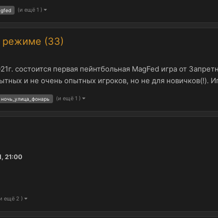
(и ещё 1 )
gfed
м режиме (ЗЗ)
я 2021г. состоится первая пейнтбольная MagFed игра от За
тных и не очень опытных игроков, но не для новичков(!). И
(и ещё 1 )
ночь_улица_фонарь
, 21:00
и ещё 2 )