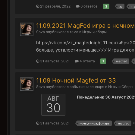
21 февраля, 2022
6 ответов
3
зз
ma
11.09.2021 MagFed игра в ночно
Sova
опубликовал тема в
Игры и сборы
https://vk.com/zz_magfednight 11 сентябр
больше, усталости меньше.⚡⚡⚡ Игра для опы
31 августа, 2021
4 ответа
1
magfed
11.09 Ночной Magfed от ЗЗ
Sova
опубликовал событие календаря в
Игры и Сборы
Понедельник 30 Август 2021
АВГ
30
31 августа, 2021
(
ночь_улица_фонарь
magfed