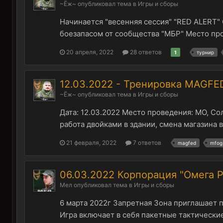
~Ёж~
опубликовал тема в
Игры и сборы
Начинается "весенняя сессия" "RED ALERT"
боезапасом от сообщества "МБР" Место пров
20 апреля, 2022
28 ответов
1
турнир
12.03.2022 - Тренировка MAGFE
~Ёж~
опубликовал тема в
Игры и сборы
Дата: 12.03.2022 Место проведения: МО, Со
работа двойками в здании, смена магазина 
21 февраля, 2022
7 ответов
magfed
mfog
06.03.2022 Корпорация "Омега 
Мел
опубликовал тема в
Игры и сборы
6 марта 2022г Запретная Зона приглашает 
Игра включает в себя пакетные тактические