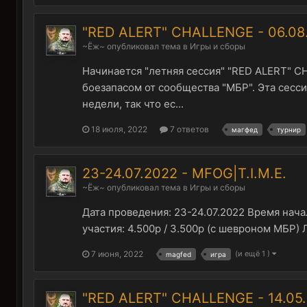
"RED ALERT" CHALLENGE - 06.08
~Ёж~
опубликовал тема в
Игры и сборы
Начинается "летняя сессия" "RED ALERT" C
боезапасом от сообщества "МБР". Эта сесси
недели, так что ес...
18 июля, 2022
7 ответов
магфед
турнир
23-24.07.2022 - MFOG|T.I.M.E.
~Ёж~
опубликовал тема в
Игры и сборы
Дата проведения: 23-24.07.2022 Время начал
участия: 4.500р / 3.500р (с шевроном МБР) 
7 июня, 2022
(и ещё 1 )
magfed
игра
"RED ALERT" CHALLENGE - 14.05