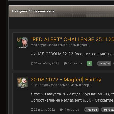
Найдено: 10 результатов
"RED ALERT" CHALLENGE 25.11.2
Мел
опубликовал тема в
Игры и сборы
ФИНАЛ СЕЗОНА 22-23 "осенняя сессия" турни
31 октября, 2023
8 ответов
2
magfed
20.08.2022 - Magfed| FarCry
~Ёж~
опубликовал тема в
Игры и сборы
Дата: 20 августа 2022 года Формат: MFOG, 
Сопротивление Регламент: 9.30 - Открытие р
26 июля, 2022
11 ответов
magfed
магфед