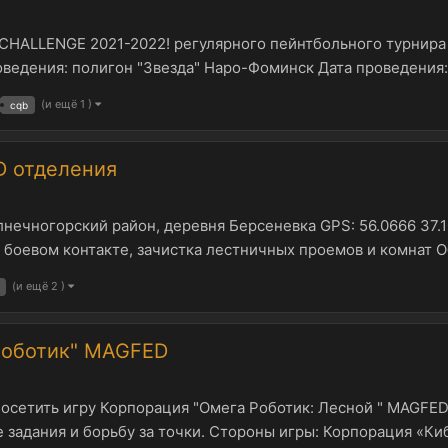
 CHALLENGE 2021-2022! регулярного пейнтбольного турнира
едения: полигон "Звезда" Наро-Фоминск Дата проведения: 14
(и ещё 1 )
cqb
D отделения
лнечногорский район, деревня Берсеневка GPS: 56.0666 37.
в боевом контакте, зачистка лестничных проемов и комнат О
(и ещё 2 )
Роботик" MAGFED
посетить игру Корпорация "Омега Роботик: Лесной " MAGFED
 задания и борьбу за точки. Стороны игры: Корпорация «Ки