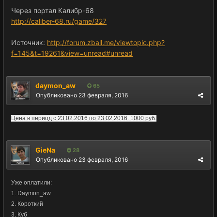
Через портал Калибр-68
http://caliber-68.ru/game/327
Источник:
http://forum.zball.me/viewtopic.php?
f=145&t=19261&view=unread#unread
daymon_aw
65
Опубликовано
23 февраля, 2016
Цена в период с 23.02.2016 по 23.02.2016: 1000 руб.
GieNa
28
Опубликовано
23 февраля, 2016
Уже оплатили:
1. Daymon_aw
2. Короткий
3. Куб