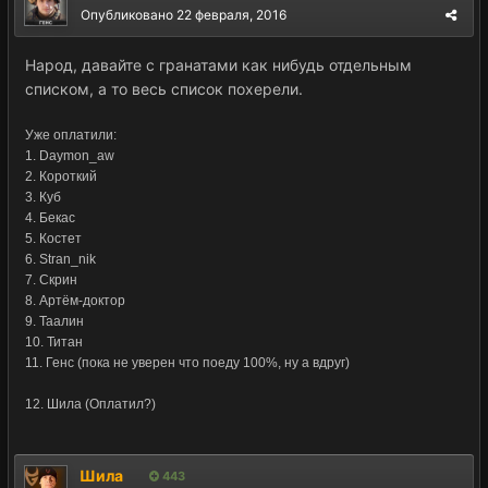
Опубликовано
22 февраля, 2016
Народ, давайте с гранатами как нибудь отдельным
списком, а то весь список похерели.
Уже оплатили:
1. Daymon_aw
2. Короткий
3. Куб
4. Бекас
5. Костет
6. Stran_nik
7. Скрин
8. Артём-доктор
9. Таалин
10. Титан
11. Генс (пока не уверен что поеду 100%, ну а вдруг)
12. Шила (Оплатил?)
Шила
443