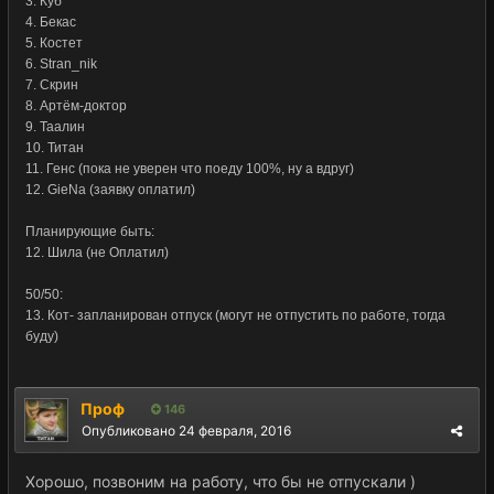
3. Куб
4. Бекас
5. Костет
6. Stran_nik
7. Скрин
8. Артём-доктор
9. Таалин
10. Титан
11. Генс (пока не уверен что поеду 100%, ну а вдруг)
12. GieNa (заявку оплатил)
Планирующие быть:
12. Шила (не Оплатил)
50/50:
13. Кот- запланирован отпуск (могут не отпустить по работе, тогда
буду)
Проф
146
Опубликовано
24 февраля, 2016
Хорошо, позвоним на работу, что бы не отпускали )