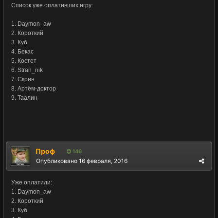
Список уже оплативших игру:
1. Daymon_aw
2. Короткий
3. Куб
4. Бекас
5. Костет
6. Stran_nik
7. Скрин
8. Артём-доктор
9.
Таалин
Проф
146
Опубликовано
16 февраля, 2016
Уже оплатили:
1. Daymon_aw
2. Короткий
3. Куб