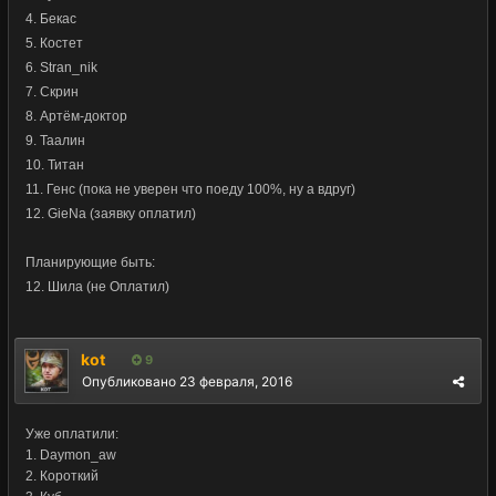
4. Бекас
5. Костет
6. Stran_nik
7. Скрин
8. Артём-доктор
9. Таалин
10. Титан
11. Генс (пока не уверен что поеду 100%, ну а вдруг)
12. GieNa (заявку оплатил)
Планирующие быть:
12. Шила (не Оплатил)
kot
9
Опубликовано
23 февраля, 2016
Уже оплатили:
1. Daymon_aw
2. Короткий