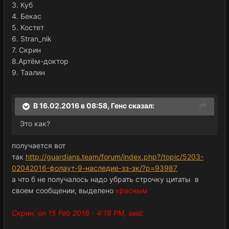
3. Куб
4. Бекас
5. Костет
6. Stran_nik
7. Скрин
8.Артём-доктор
9. Таалин
В 16.02.2016 в 08:58, Генс сказал:
Это как?
получается вот
так
http://guardians.team/forum/index.php?/topic/5203-
02042016-фолаут-9-наследие-зз-зк/?p=93987
а что б не получалось надо убрать строчку цитаты в
своем сообщении, выделено
красным
Скрин, on 15 Feb 2016 - 4:18 PM, said: