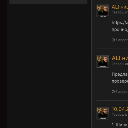
ALI ни
Гаврош
о
https:/
прочно,
6 апрел
ALI н
Гаврош
о
Предлаг
провере
6 апрел
10.04.
Гаврош
о
1. Шила