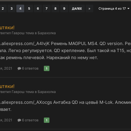
2
3
4
5
6
7
8
9
Страница 4 из 17
ДАЛЕЕ
штяки!
тветил
Гаврош
тема в
Барахолка
/a.aliexpress.com/_A4IvjK Ремень MAGPUL MS4. QD version. 
ла. Легко регулируется. QD крепление. Был такой на Т15, н
как ремень плечевой. Нареканий по нему нет.
я, 2021
6 ответов
1
штяки!
тветил
Гаврош
тема в
Барахолка
/a.aliexpress.com/_AXocgs Антабка QD на цевьё M-Lok. Алюм
вает.
я, 2021
6 ответов
1