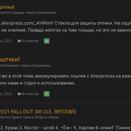
штяки!
тветил
Гаврош
тема в
Барахолка
/a.aliexpress.com/_A14RmY Стёкла для защиты оптики. На ощ
 не хлипкие. Правда жёлтое на 1мм тоньше, но это не важно
я, 2021
6 ответов
1
иштяки!
публиковал тема в
Барахолка
аю в этой теме аккумулировать ссылки с Aliexpressa на раз
но нами и годно к использованию.
я, 2021
6 ответов
1
2021 FALLOUT XIII (ЗЗ, ЯРПЛЭЙ)
тветил
Крази
тема в
Игры и сборы
 2. Крази 3. Костет - штаб 4. ~Ёж~ 5. Харлам 6. номиТ (Тимон) 