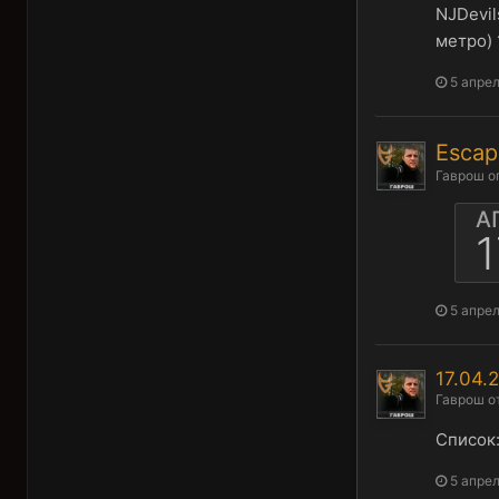
NJDevil
метро) 
5 апрел
Escap
Гаврош
о
А
1
5 апрел
17.04.
Гаврош
о
Список:
5 апрел