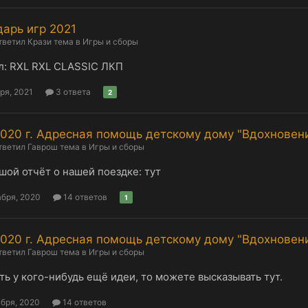
арь игр 2021
тветил
Крази
тема в
Игры и сборы
л: RXL RXL CLASSIC ЛКП
ря, 2021
3 ответа
2
2020 г. Адресная помощь детскому дому "Вдохновени
тветил
Гаврош
тема в
Игры и сборы
ой отчёт о нашей поездке: тут
абря, 2020
14 ответов
1
2020 г. Адресная помощь детскому дому "Вдохновени
тветил
Гаврош
тема в
Игры и сборы
ть у кого-нибудь ещё идеи, то можете высказывать тут.
абря, 2020
14 ответов