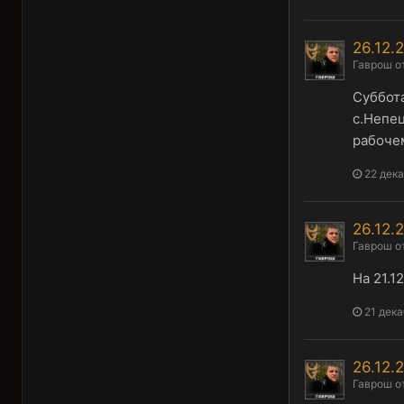
26.12.
Гаврош
о
Суббота
с.Непец
рабочем
22 дек
26.12.
Гаврош
о
На 21.1
21 дека
26.12.
Гаврош
о