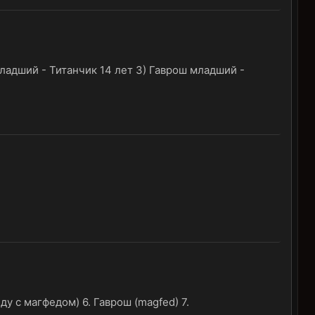
ладший - Титанчик 14 лет 3) Гаврош младший -
еду с магфедом) 6. Гаврош (magfed) 7.