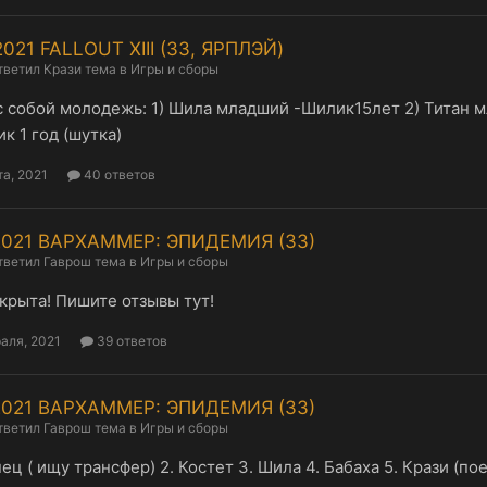
2021 FALLOUT XIII (ЗЗ, ЯРПЛЭЙ)
тветил
Крази
тема в
Игры и сборы
 собой молодежь: 1) Шила младший -Шилик15лет 2) Титан м
к 1 год (шутка)
а, 2021
40 ответов
.2021 ВАРХАММЕР: ЭПИДЕМИЯ (ЗЗ)
тветил
Гаврош
тема в
Игры и сборы
крыта! Пишите отзывы тут!
аля, 2021
39 ответов
.2021 ВАРХАММЕР: ЭПИДЕМИЯ (ЗЗ)
тветил
Гаврош
тема в
Игры и сборы
нец ( ищу трансфер) 2. Костет 3. Шила 4. Бабаха 5. Крази (по