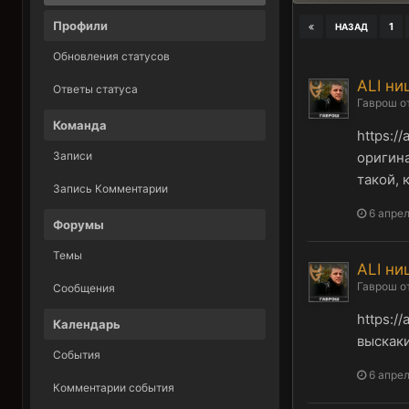
Профили
1
НАЗАД
Обновления статусов
ALI ни
Ответы статуса
Гаврош
о
Команда
https:/
Записи
оригина
такой, 
Запись Комментарии
6 апрел
Форумы
Темы
ALI ни
Гаврош
о
Сообщения
https:/
Календарь
выскаки
События
6 апрел
Комментарии события