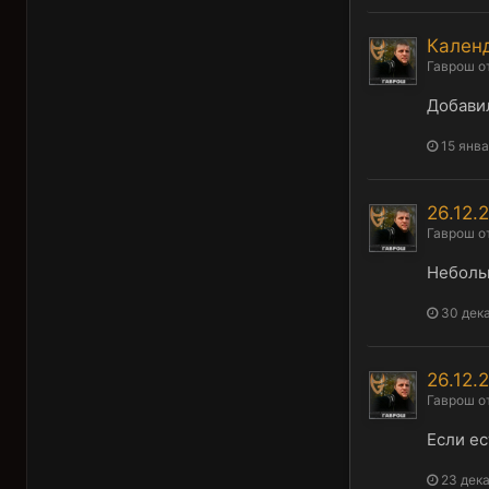
Календ
Гаврош
о
Добави
15 янва
26.12.
Гаврош
о
Небольш
30 дек
26.12.
Гаврош
о
Если ес
23 дек