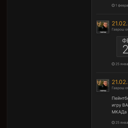
1 февра
21.0
Гаврош
о
Ф
2
25 янва
21.0
Гаврош
о
Пейнтб
игру В
МКАДа п
25 янва