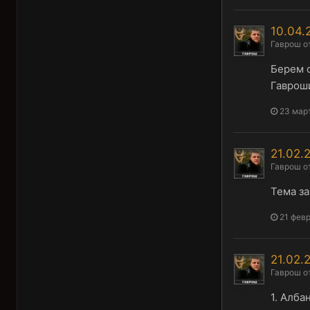
10.04.
Гаврош
о
Берем с
Гавроши
23 март
21.02
Гаврош
о
Тема за
21 февр
21.02
Гаврош
о
1. Алба