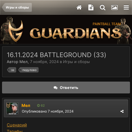
Игры и сборы
16.11.2024 BATTLEGROUND (ЗЗ)
Автор
Мел
,
7 ноября, 2024
в
Игры и сборы
зз
педулово
Ответить
Мел
62
Опубликовано
7 ноября, 2024
Сценарий
Тарифы