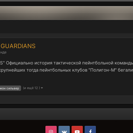
ы GUARDIANS
анде
" Официально история тактической пейнтбольной команды "
из крупнейших тогда пейнтбольных клубов "Полигон-М" бега
(и ещё 12 )
жон сильвер
Instagram
VK
Youtube
Facebook