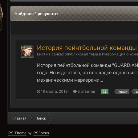
Найдено: 1 результат
История пейнтбольной команд
Енот на санках
опубликовал тема в
Информация о ком
История пейнтбольной команды "GUARDIANS
года. Но и до этого, на площадке одного 
механическими маркерами...
19 марта, 2019
5 ответов
12
крази
д
Главная
Поиск
IPS Theme
by
IPSFocus