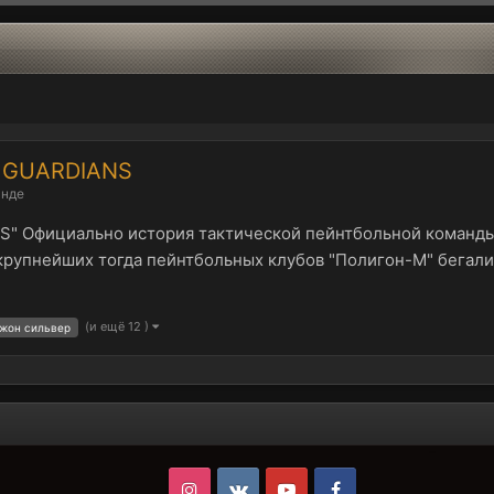
ы GUARDIANS
анде
" Официально история тактической пейнтбольной команды "
из крупнейших тогда пейнтбольных клубов "Полигон-М" бега
(и ещё 12 )
жон сильвер
Instagram
VK
Youtube
Facebook