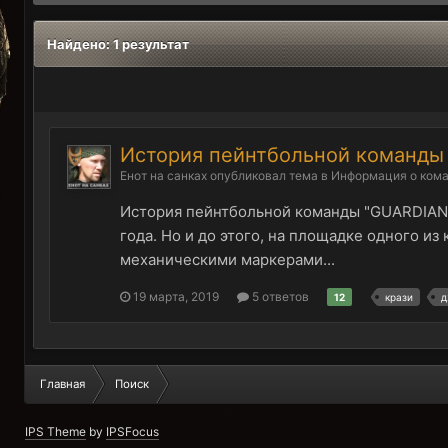
Найдено: 1 результат
История пейнтбольной команд
Енот на санках
опубликовал тема в
Информация о ком
История пейнтбольной команды "GUARDIANS
года. Но и до этого, на площадке одного 
механическими маркерами...
19 марта, 2019
5 ответов
12
крази
д
Главная
Поиск
IPS Theme
by
IPSFocus