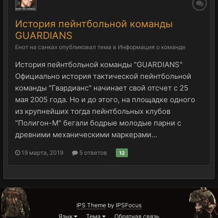
История пейнтбольной команды
GUARDIANS
Енот на санках
опубликовал тема в
Информация о команде
История пейнтбольной команды "GUARDIANS"
Официально история тактической пейнтбольной
команды "Гвардианс" начинает свой отсчет с 25
мая 2005 года. Но и до этого, на площадке одного
из крупнейших тогда пейнтбольных клубов
"Полигон-М" бегали бодрые молодые парни с
древними механическими маркерами...
19 марта, 2019
5 ответов
12
IPS Theme
by
IPSFocus
Язык
Тема
Обратная связь