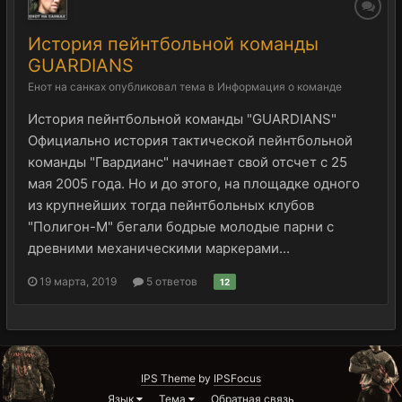
История пейнтбольной команды
GUARDIANS
Енот на санках
опубликовал тема в
Информация о команде
История пейнтбольной команды "GUARDIANS"
Официально история тактической пейнтбольной
команды "Гвардианс" начинает свой отсчет с 25
мая 2005 года. Но и до этого, на площадке одного
из крупнейших тогда пейнтбольных клубов
"Полигон-М" бегали бодрые молодые парни с
древними механическими маркерами...
19 марта, 2019
5 ответов
12
IPS Theme
by
IPSFocus
Язык
Тема
Обратная связь