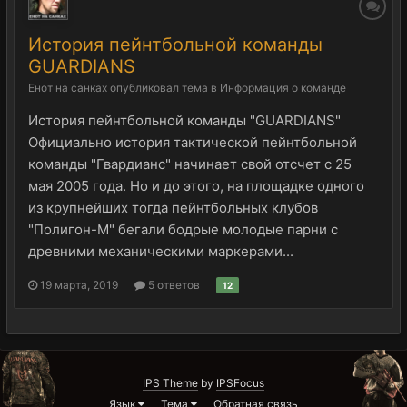
История пейнтбольной команды
GUARDIANS
Енот на санках
опубликовал тема в
Информация о команде
История пейнтбольной команды "GUARDIANS"
Официально история тактической пейнтбольной
команды "Гвардианс" начинает свой отсчет с 25
мая 2005 года. Но и до этого, на площадке одного
из крупнейших тогда пейнтбольных клубов
"Полигон-М" бегали бодрые молодые парни с
древними механическими маркерами...
19 марта, 2019
5 ответов
12
IPS Theme
by
IPSFocus
Язык
Тема
Обратная связь