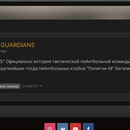
ы GUARDIANS
анде
" Официально история тактической пейнтбольной команды "
из крупнейших тогда пейнтбольных клубов "Полигон-М" бега
(и ещё 12 )
жон сильвер
Instagram
VK
Youtube
Facebook