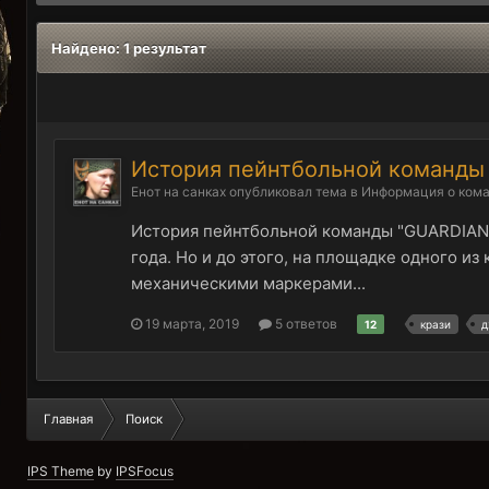
Найдено: 1 результат
История пейнтбольной команд
Енот на санках
опубликовал тема в
Информация о ком
История пейнтбольной команды "GUARDIANS
года. Но и до этого, на площадке одного 
механическими маркерами...
19 марта, 2019
5 ответов
12
крази
д
Главная
Поиск
IPS Theme
by
IPSFocus