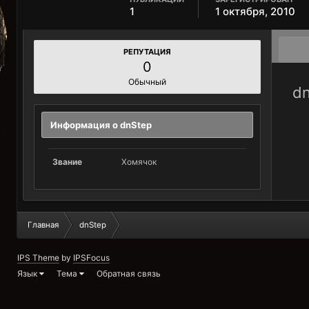
1
1 октября, 2010
РЕПУТАЦИЯ
0
Обычный
dn
Информация о dnStep
Звание
Хомячок
Главная
dnStep
IPS Theme
by
IPSFocus
Язык
Тема
Обратная связь